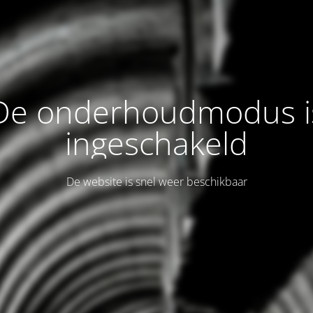
De onderhoudmodus i
ingeschakeld
De website is snel weer beschikbaar