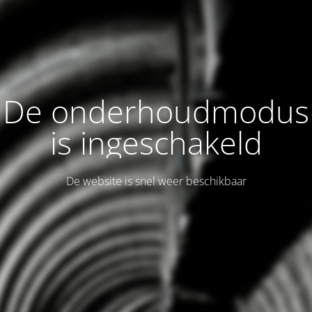
De onderhoudmodus
is ingeschakeld
De website is snel weer beschikbaar